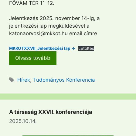
FŐVÁM TÉR 11-12.
Jelentkezés 2025. november 14-ig, a
jelentkezési lap megküldésével a
katonaorvosi@mkkot.hu email címre
MKKOTXXVII_Jelentkezési lap ->
Letöltés
Olvass tovább
Címkék
Hírek
,
Tudományos Konferencia
A társaság XXVII. konferenciája
2025.10.14.