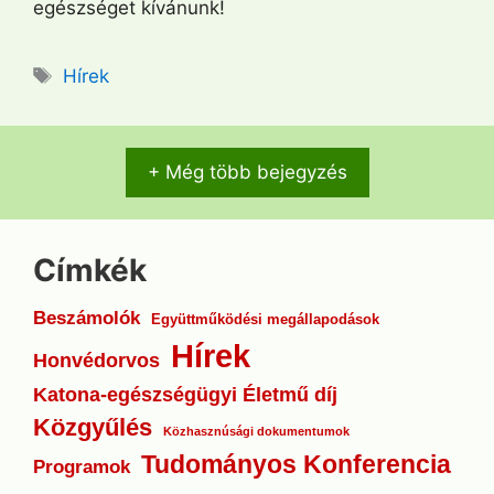
egészséget kívánunk!
Címkék
Hírek
+ Még több bejegyzés
Címkék
Beszámolók
Együttműködési megállapodások
Hírek
Honvédorvos
Katona-egészségügyi Életmű díj
Közgyűlés
Közhasznúsági dokumentumok
Tudományos Konferencia
Programok