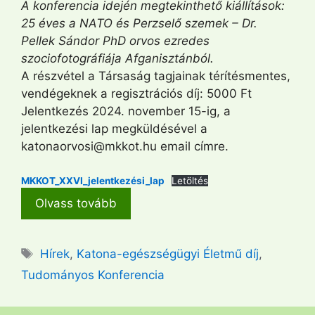
A konferencia idején megtekinthető kiállítások:
25 éves a NATO és Perzselő szemek – Dr.
Pellek Sándor PhD orvos ezredes
szociofotográfiája Afganisztánból.
A részvétel a Társaság tagjainak térítésmentes,
vendégeknek a regisztrációs díj: 5000 Ft
Jelentkezés 2024. november 15-ig, a
jelentkezési lap megküldésével a
katonaorvosi@mkkot.hu email címre.
MKKOT_XXVI_jelentkezési_lap
Letöltés
Olvass tovább
Címkék
Hírek
,
Katona-egészségügyi Életmű díj
,
Tudományos Konferencia