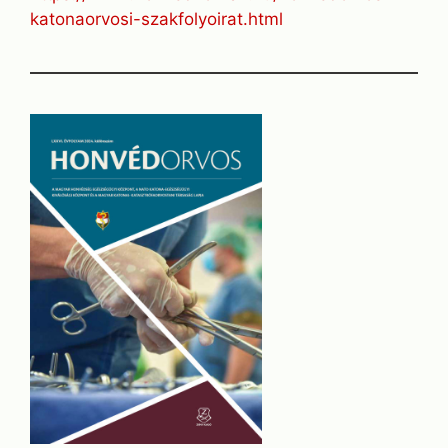
katonaorvosi-szakfolyoirat.html