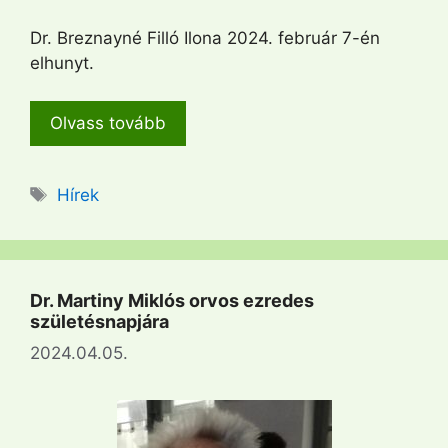
Dr. Breznayné Filló Ilona 2024. február 7-én
elhunyt.
Olvass tovább
Címkék
Hírek
Dr. Martiny Miklós orvos ezredes
születésnapjára
2024.04.05.