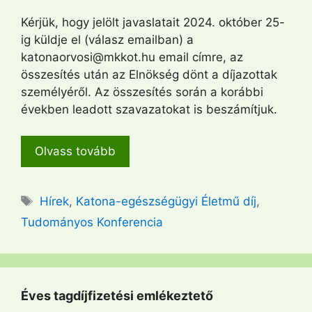
Kérjük, hogy jelölt javaslatait 2024. október 25-
ig küldje el (válasz emailban) a
katonaorvosi@mkkot.hu email címre, az
összesítés után az Elnökség dönt a díjazottak
személyéről. Az összesítés során a korábbi
években leadott szavazatokat is beszámítjuk.
Olvass tovább
Címkék
Hírek
,
Katona-egészségügyi Életmű díj
,
Tudományos Konferencia
Éves tagdíjfizetési emlékeztető