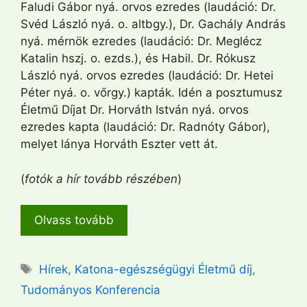
Faludi Gábor nyá. orvos ezredes (laudáció: Dr.
Svéd László nyá. o. altbgy.), Dr. Gachály András
nyá. mérnök ezredes (laudáció: Dr. Meglécz
Katalin hszj. o. ezds.), és Habil. Dr. Rókusz
László nyá. orvos ezredes (laudáció: Dr. Hetei
Péter nyá. o. vőrgy.) kapták. Idén a posztumusz
Életmű Díjat Dr. Horváth István nyá. orvos
ezredes kapta (laudáció: Dr. Radnóty Gábor),
melyet lánya Horváth Eszter vett át.
(
fotók a hír tovább részében
)
Olvass tovább
Címkék
Hírek
,
Katona-egészségügyi Életmű díj
,
Tudományos Konferencia