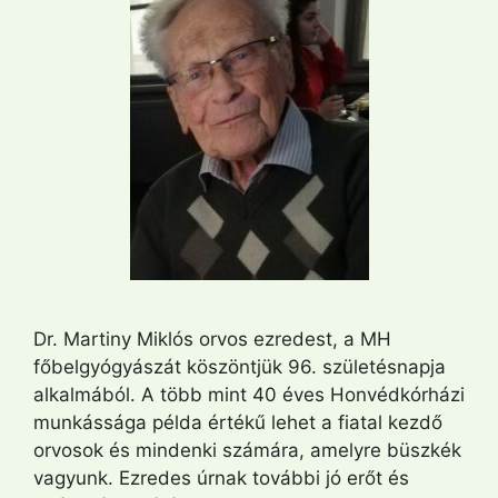
Dr. Martiny Miklós orvos ezredest, a MH
főbelgyógyászát köszöntjük 96. születésnapja
alkalmából. A több mint 40 éves Honvédkórházi
munkássága példa értékű lehet a fiatal kezdő
orvosok és mindenki számára, amelyre büszkék
vagyunk. Ezredes úrnak további jó erőt és