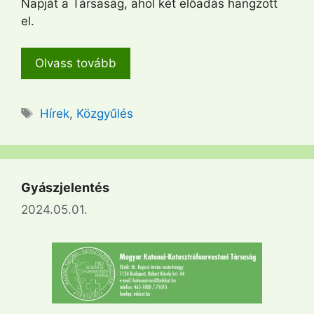
Napját a Társaság, ahol két előadás hangzott
el.
Olvass tovább
Címkék
Hírek
,
Közgyűlés
Gyászjelentés
2024.05.01.