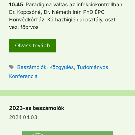
10.45.
Paradigma váltás az infekciókontrollban
Dr. Kopcsóné, Dr. Németh Irén PhD ÉPC-
Honvédkórház, Kórházhigiéniai osztály, oszt.
vez. főorvos
Olvass tovább
Címkék
Beszámolók
,
Közgyűlés
,
Tudományos
Konferencia
2023-as beszámolók
2024.04.03.