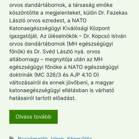
orvos dandártábornok, a társaság elnöke
köszöntötte a megjelenteket, külön Dr. Fazekas
László orvos ezredest, a NATO
Katonaegészségügyi Kiválósági Központ
igazgatóját. Az üléselnökök – Dr. Kopcsó István
orvos dandártábornok (MH egészségügyi
főnök) és Dr. Svéd László nyá. orvos
altábornagy – megnyitója után az MH
egészségügyi főnöke a NATO egészségügyi
doktrinák (MC 326/3 és AJP 4.10 D)
változásairól és ennek jövőbeni, a magyar
katonaegészségügyi ellátásban is várható
hatásairól tartott előadást.
Olvass tovább
Címkék