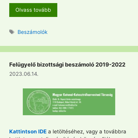
Olvass tovább
Címkék
Beszámolók
Felügyelő bizottsági beszámoló 2019-2022
2023.06.14.
Kattintson IDE
a letöltéséhez, vagy a továbbra