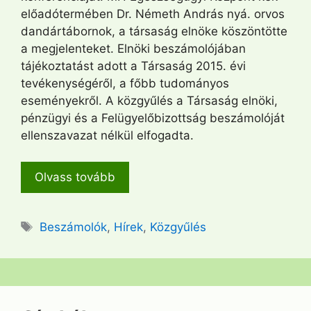
előadótermében Dr. Németh András nyá. orvos
dandártábornok, a társaság elnöke köszöntötte
a megjelenteket. Elnöki beszámolójában
tájékoztatást adott a Társaság 2015. évi
tevékenységéről, a főbb tudományos
eseményekről. A közgyűlés a Társaság elnöki,
pénzügyi és a Felügyelőbizottság beszámolóját
ellenszavazat nélkül elfogadta.
Olvass tovább
Címkék
Beszámolók
,
Hírek
,
Közgyűlés