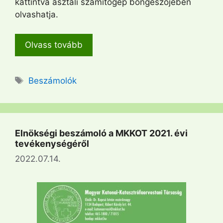
kattintva asztali számítógép böngészőjében
olvashatja.
Olvass tovább
Címkék
Beszámolók
Elnökségi beszámoló a MKKOT 2021. évi
tevékenységéről
2022.07.14.