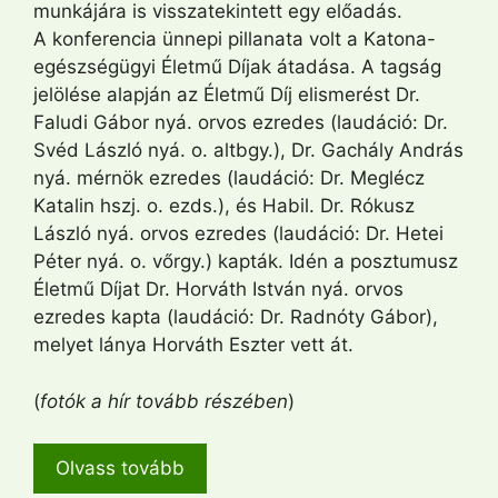
munkájára is visszatekintett egy előadás.
A konferencia ünnepi pillanata volt a Katona-
egészségügyi Életmű Díjak átadása. A tagság
jelölése alapján az Életmű Díj elismerést Dr.
Faludi Gábor nyá. orvos ezredes (laudáció: Dr.
Svéd László nyá. o. altbgy.), Dr. Gachály András
nyá. mérnök ezredes (laudáció: Dr. Meglécz
Katalin hszj. o. ezds.), és Habil. Dr. Rókusz
László nyá. orvos ezredes (laudáció: Dr. Hetei
Péter nyá. o. vőrgy.) kapták. Idén a posztumusz
Életmű Díjat Dr. Horváth István nyá. orvos
ezredes kapta (laudáció: Dr. Radnóty Gábor),
melyet lánya Horváth Eszter vett át.
(
fotók a hír tovább részében
)
Olvass tovább