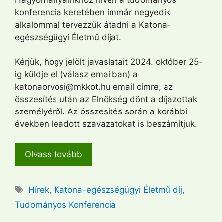
konferencia keretében immár negyedik
alkalommal tervezzük átadni a Katona-
egészségügyi Életmű díjat.
Kérjük, hogy jelölt javaslatait 2024. október 25-
ig küldje el (válasz emailban) a
katonaorvosi@mkkot.hu email címre, az
összesítés után az Elnökség dönt a díjazottak
személyéről. Az összesítés során a korábbi
években leadott szavazatokat is beszámítjuk.
Olvass tovább
Címkék
Hírek
,
Katona-egészségügyi Életmű díj
,
Tudományos Konferencia