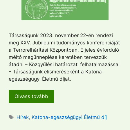
Társaságunk 2023. november 22-én rendezi
meg XXV. Jubileumi tudományos konferenciáját
a Terrorelhárítási Központban. E jeles évforduló
méltó megünneplése keretében tervezzük
átadni – Közgyűlési határozati felhatalmazással
– Társaságunk elismeréseként a Katona-
egészségügyi Életmű díjat.
Olvass tovább
Címkék
Hírek
,
Katona-egészségügyi Életmű díj