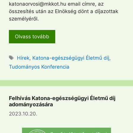
katonaorvosi@mkkot.hu email címre, az
összesítés után az Elnökség dönt a díjazottak
személyéről.
Olvass tovább
Címkék
Hírek
,
Katona-egészségügyi Életmű díj
,
Tudományos Konferencia
Felhívás Katona-egészségügyi Életmű díj
adományozására
2023.10.20.