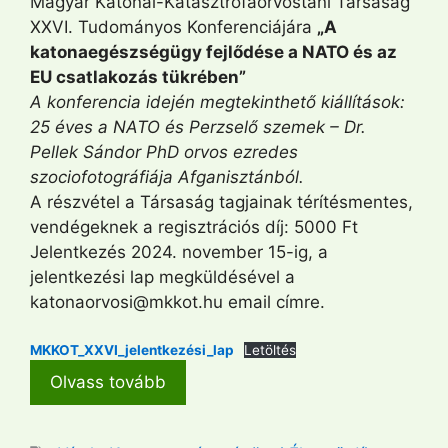
Magyar Katonai-Katasztrófaorvostani Társaság
XXVI. Tudományos Konferenciájára
„A
katonaegészségügy fejlődése a NATO és az
EU csatlakozás tükrében”
A konferencia idején megtekinthető kiállítások:
25 éves a NATO és Perzselő szemek – Dr.
Pellek Sándor PhD orvos ezredes
szociofotográfiája Afganisztánból.
A részvétel a Társaság tagjainak térítésmentes,
vendégeknek a regisztrációs díj: 5000 Ft
Jelentkezés 2024. november 15-ig, a
jelentkezési lap megküldésével a
katonaorvosi@mkkot.hu email címre.
MKKOT_XXVI_jelentkezési_lap
Letöltés
Olvass tovább