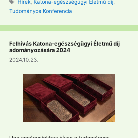
Címkék
Hírek
,
Katona-egészségügyi Életmű díj
,
Tudományos Konferencia
Felhívás Katona-egészségügyi Életmű díj
adományozására 2024
2024.10.23.
Hagyományainkhoz híven a tudományos