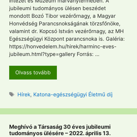
Intézet és Múzeum márványtermében. A
jubileumi tudományos ülésen beszédet
mondott Bozó Tibor vezérőrnagy, a Magyar
Honvédség Parancsnokságának törzsfőnöke,
valamint dr. Kopcsó István vezérőrnagy, az MH
Egészségügyi Központ parancsnoka is. Galéria:
https://honvedelem.hu/hirek/harminc-eves-
jubileum.html?type=gallery Forrás: …
Olvass tovább
Címkék
Hírek
,
Katona-egészségügyi Életmű díj
Meghívó a Társaság 30 éves jubileumi
tudományos ülésére – 2022. április 13.