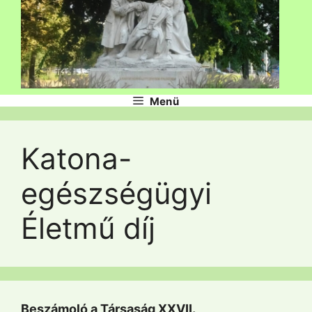
Menü
Katona-
egészségügyi
Életmű díj
Beszámoló a Társaság XXVII.