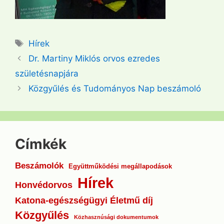
Címkék
Hírek
Dr. Martiny Miklós orvos ezredes
születésnapjára
Közgyűlés és Tudományos Nap beszámoló
Címkék
Beszámolók
Együttműködési megállapodások
Hírek
Honvédorvos
Katona-egészségügyi Életmű díj
Közgyűlés
Közhasznúsági dokumentumok