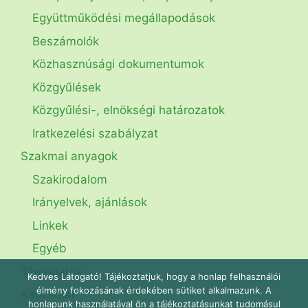
Együttműködési megállapodások
Beszámolók
Közhasznúsági dokumentumok
Közgyűlések
Közgyűlési-, elnökségi határozatok
Iratkezelési szabályzat
Szakmai anyagok
Szakirodalom
Irányelvek, ajánlások
Linkek
Egyéb
Támogatók
Kedves Látogató! Tájékoztatjuk, hogy a honlap felhasználói
élmény fokozásának érdekében sütiket alkalmazunk. A
Kapcsolat
honlapunk használatával ön a tájékoztatásunkat tudomásul