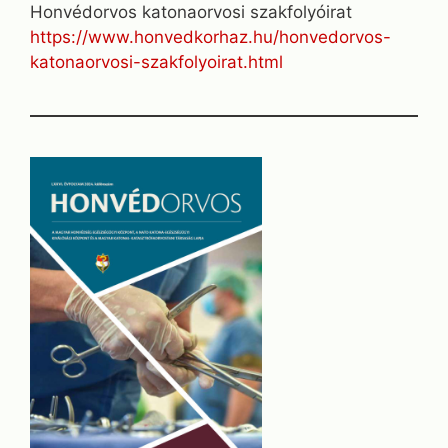
Honvédorvos katonaorvosi szakfolyóirat
https://www.honvedkorhaz.hu/honvedorvos-
katonaorvosi-szakfolyoirat.html