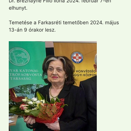
Dr. Breznayné Filló Ilona 2024. február 7-én
elhunyt.
Temetése a Farkasréti temetőben 2024. május
13-án 9 órakor lesz.