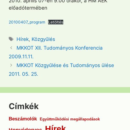
2010. április 07-én 9.00 órakor, a HM ÁEK
előadótermében
20100407_program
Letöltés
Címkék
Hírek
,
Közgyűlés
MKKOT XII. Tudományos Konferencia
2009.11.11.
MKKOT Közgyűlése és Tudományos ülése
2011. 05. 25.
Címkék
Beszámolók
Együttműködési megállapodások
Hírek
Honvédorvos