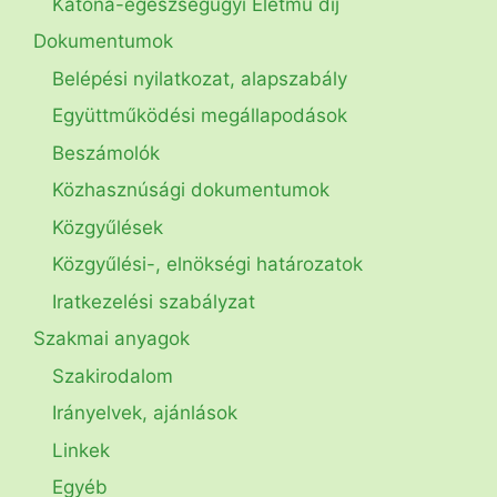
Katona-egészségügyi Életmű díj
Dokumentumok
Belépési nyilatkozat, alapszabály
Együttműködési megállapodások
Beszámolók
Közhasznúsági dokumentumok
Közgyűlések
Közgyűlési-, elnökségi határozatok
Iratkezelési szabályzat
Szakmai anyagok
Szakirodalom
Irányelvek, ajánlások
Linkek
Egyéb