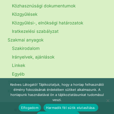
Közhasznúsági dokumentumok
Közgyűlések
Közgyűlési-, elnökségi határozatok
Iratkezelési szabályzat
Szakmai anyagok
Szakirodalom
Irányelvek, ajánlások
Linkek
Egyéb
Támogatók
Kedves Látogató! Tájékoztatjuk, hogy a honlap felhasználói
élmény fokozásának érdekében sütiket alkalmazunk. A
Kapcsolat
honlapunk használatával ön a tájékoztatásunkat tudomásul
veszi.
Elfogadom
Harmadik fél sütik elutasítása.
© 2021-2026 Magyar Katonai-Katasztrófaorvostani