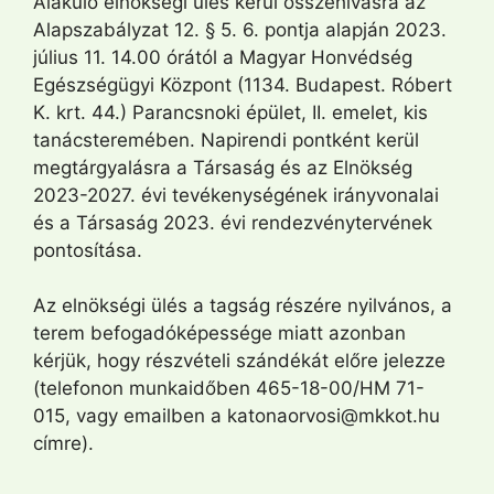
Alakuló elnökségi ülés kerül összehívásra az
Alapszabályzat 12. § 5. 6. pontja alapján 2023.
július 11. 14.00 órától a Magyar Honvédség
Egészségügyi Központ (1134. Budapest. Róbert
K. krt. 44.) Parancsnoki épület, II. emelet, kis
tanácsteremében. Napirendi pontként kerül
megtárgyalásra a Társaság és az Elnökség
2023-2027. évi tevékenységének irányvonalai
és a Társaság 2023. évi rendezvénytervének
pontosítása.
Az elnökségi ülés a tagság részére nyilvános, a
terem befogadóképessége miatt azonban
kérjük, hogy részvételi szándékát előre jelezze
(telefonon munkaidőben 465-18-00/HM 71-
015, vagy emailben a katonaorvosi@mkkot.hu
címre).