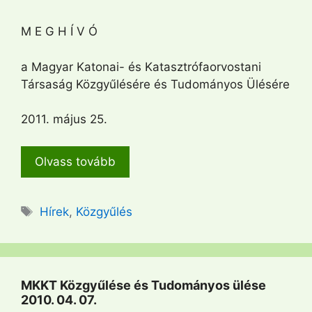
M E G H Í V Ó
a Magyar Katonai- és Katasztrófaorvostani
Társaság Közgyűlésére és Tudományos Ülésére
2011. május 25.
Olvass tovább
Címkék
Hírek
,
Közgyűlés
MKKT Közgyűlése és Tudományos ülése
2010. 04. 07.