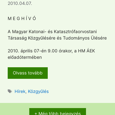
2010.04.07.
M E G H Í V Ó
A Magyar Katonai- és Katasztrófaorvostani
Társaság Közgyűlésére és Tudományos Ülésére
2010. április 07-én 9.00 órakor, a HM ÁEK
előadótermében
Olvass tovább
Címkék
Hírek
,
Közgyűlés
+ Még több bejegyzés