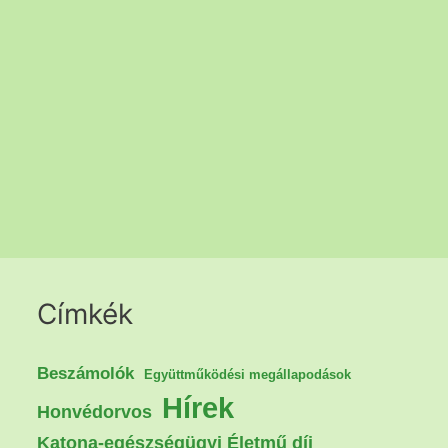
Címkék
Beszámolók
Együttműködési megállapodások
Hírek
Honvédorvos
Katona-egészségügyi Életmű díj