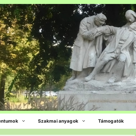
entumok
Szakmai anyagok
Támogatók