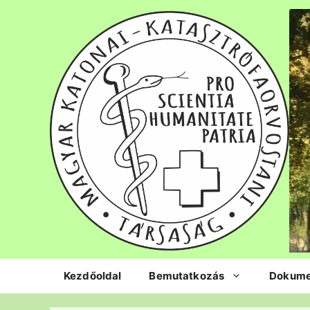
Kilépés
a
tartalomba
Kezdőoldal
Bemutatkozás
Dokum