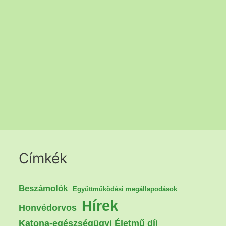
Címkék
Beszámolók
Együttműködési megállapodások
Hírek
Honvédorvos
Katona-egészségügyi Életmű díj