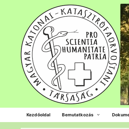
Kilépés
a
tartalomba
Kezdőoldal
Bemutatkozás
Dokum