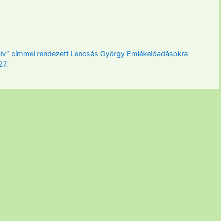
elv” címmel rendezett Lencsés György Emlékelőadásokra
27.