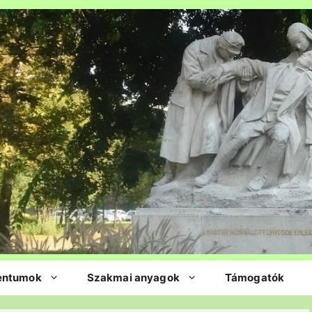
entumok
Szakmai anyagok
Támogatók